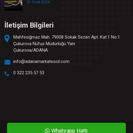
31 Ocak 2024
İletişim Bilgileri
Mahfesığmaz Mah. 79008 Sokak Sezen Apt. Kat:1 No:1
Çukurova Nüfus Müdürlüğü Yanı
Çukurova/ADANA
info@adanamarkatescil.com
0 322 235 57 53
Whatsapp Hattı
© Adana Marka Tescili 2020 - Tüm hakları saklıdır.