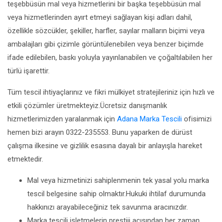
teşebbüsün mal veya hizmetlerini bir başka teşebbüsün mal
veya hizmetlerinden ayırt etmeyi sağlayan kişi adları dahil,
özellikle sözcükler, şekiller, harfler, sayılar malların biçimi veya
ambalajları gibi çizimle görüntülenebilen veya benzer biçimde
ifade edilebilen, baskı yoluyla yayınlanabilen ve çoğaltılabilen her
türlü işarettir.
Tüm tescil ihtiyaçlarınız ve fikri mülkiyet stratejileriniz için hızlı ve
etkili çözümler üretmekteyiz.Ücretsiz danışmanlık
hizmetlerimizden yaralanmak için
Adana Marka Tescili
ofisimizi
hemen bizi arayın 0322-235553. Bunu yaparken de dürüst
çalışma ilkesine ve gizlilik esasına dayalı bir anlayışla hareket
etmektedir.
Mal veya hizmetinizi sahiplenmenin tek yasal yolu marka
tescil belgesine sahip olmaktır.Hukuki ihtilaf durumunda
hakkınızı arayabileceğiniz tek savunma aracınızdır.
Marka tescili işletmelerin prestiji açısından her zaman