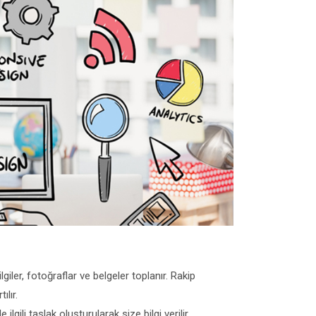
giler, fotoğraflar ve belgeler toplanır. Rakip
ılır.
gili taslak oluşturularak size bilgi verilir.