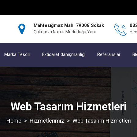
Mahfesığmaz Mah. 79008 Sokak
032
Çukurova Nüfus Müdürlüğü Yanı
Hem
Marka Tescili
E-ticaret danışmanlığı
Referanslar
Bl
Web Tasarım Hizmetleri
>
Hizmetlerimiz
>
Web Tasarım Hizmetleri