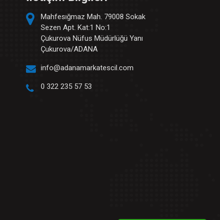
Mahfesığmaz Mah. 79008 Sokak
Sezen Apt. Kat:1 No:1
Çukurova Nüfus Müdürlüğü Yanı
Çukurova/ADANA
info@adanamarkatescil.com
0 322 235 57 53